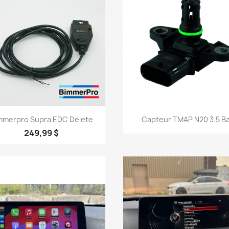
Aperçu rapide
Aperçu rapide


mmerpro Supra EDC Delete
Capteur TMAP N20 3.5 B
249,99 $