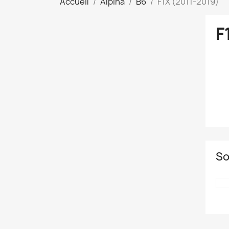
Accueil
Alpina
B6
F1X (2011-2019)
F
So