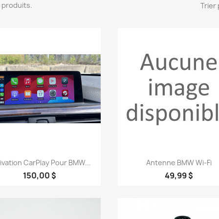
10 produits.
Trier 
Aperçu rapide
Aperçu rapide


ivation CarPlay Pour BMW...
Antenne BMW Wi-Fi
150,00 $
49,99 $