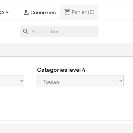
shopping_cart


Panier
(0)
CA
Connexion
search
Categories level 4