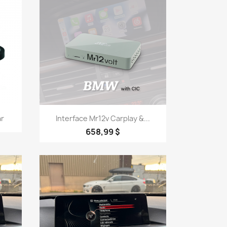
Aperçu rapide

ar
Interface Mr12v Carplay &...
658,99 $