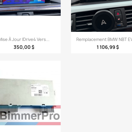
Aperçu rapide
Aperçu rapide


Mise À Jour IDrive4 Vers...
Remplacement BMW NBT EV
350,00 $
1 106,99 $