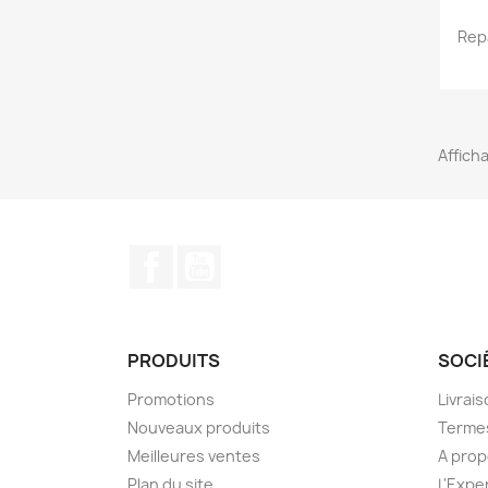
Rep
Afficha
Facebook
YouTube
PRODUITS
SOCI
Promotions
Livrai
Nouveaux produits
Termes
Meilleures ventes
A pro
Plan du site
L'Expe