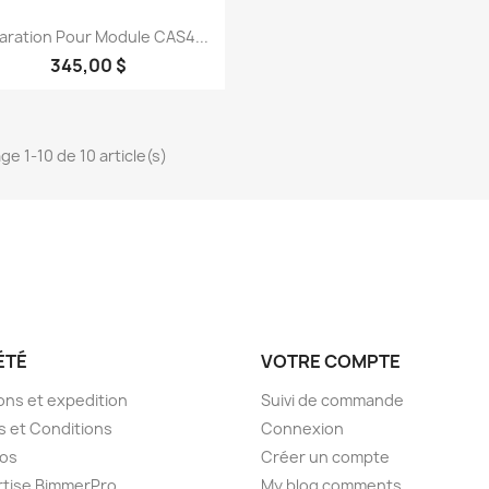
Aperçu rapide

aration Pour Module CAS4...
345,00 $
ge 1-10 de 10 article(s)
ÉTÉ
VOTRE COMPTE
sons et expedition
Suivi de commande
 et Conditions
Connexion
pos
Créer un compte
rtise BimmerPro
My blog comments