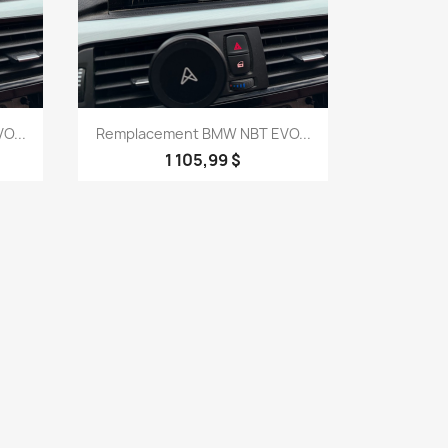
Aperçu rapide

O...
Remplacement BMW NBT EVO...
1 105,99 $