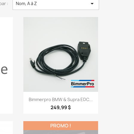

par :
Nom, A à Z
Aperçu rapide

Bimmerpro BMW & Supra EDC...
249,99 $
PROMO !