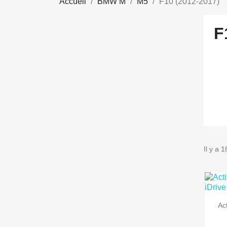
Accueil
BMW M
M5
F10 (2012-2017)
F
Il y a 1
Ac