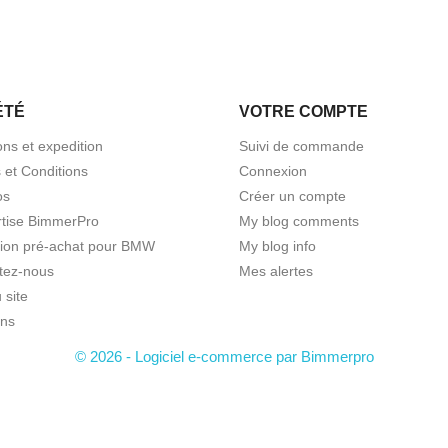
ÉTÉ
VOTRE COMPTE
ons et expedition
Suivi de commande
 et Conditions
Connexion
os
Créer un compte
rtise BimmerPro
My blog comments
tion pré-achat pour BMW
My blog info
tez-nous
Mes alertes
 site
ns
© 2026 - Logiciel e-commerce par Bimmerpro