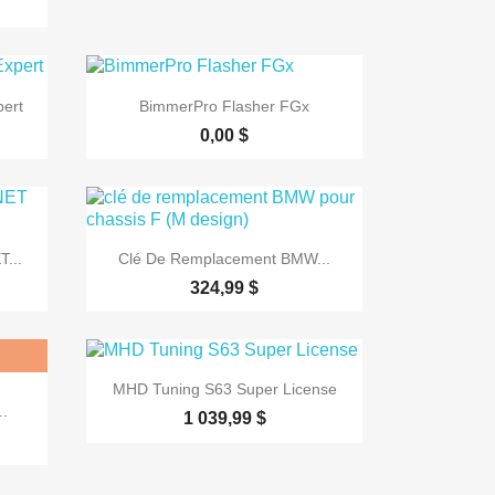

Aperçu rapide
ert
BimmerPro Flasher FGx
0,00 $

Aperçu rapide
T...
Clé De Remplacement BMW...
324,99 $

Aperçu rapide
MHD Tuning S63 Super License
..
1 039,99 $