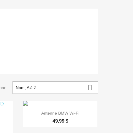

par :
Nom, A à Z

Aperçu rapide
Antenne BMW Wi-Fi
49,99 $