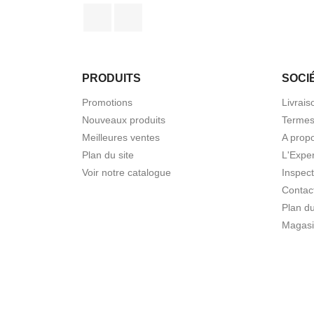
Facebook
YouTube
PRODUITS
SOCI
Promotions
Livrais
Nouveaux produits
Termes
Meilleures ventes
A prop
Plan du site
L'Expe
Voir notre catalogue
Inspec
Contac
Plan du
Magasi