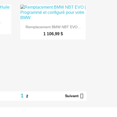
..

Aperçu rapide
Remplacement BMW NBT EVO...
1 106,99 $
1

Suivant
2