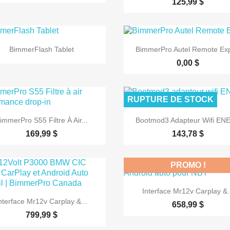
125,99 $


Aperçu rapide
Aperçu rapide
BimmerFlash Tablet
BimmerPro Autel Remote Exp
0,00 $
RUPTURE DE STOCK


Aperçu rapide
Aperçu rapide
immerPro S55 Filtre À Air...
Bootmod3 Adapteur Wifi ENE
169,99 $
143,78 $
PROMO !

Aperçu rapide
Interface Mr12v Carplay &.

Aperçu rapide
nterface Mr12v Carplay &...
658,99 $
799,99 $