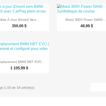


Aperçu rapide
Aperçu rapide
Mise À Jour IDrive4 Vers...
Motul 300V Power 5W40 -.
350,00 $
48,99 $

Aperçu rapide
placement BMW NBT EVO...
1 105,99 $
ge 1-16 de 18 article(s)