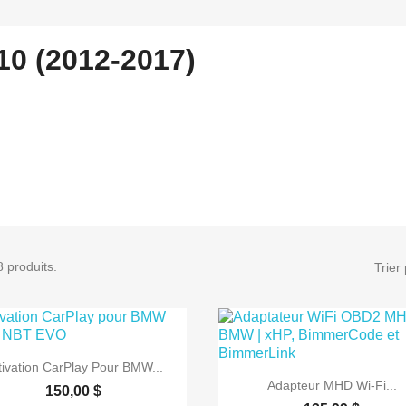
10 (2012-2017)
8 produits.
Trier 

Aperçu rapide
tivation CarPlay Pour BMW...

Aperçu rapide
Adapteur MHD Wi-Fi...
150,00 $