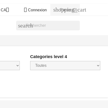
shopping_cart


Panier
(0)
s CA
Connexion
search
Categories level 4