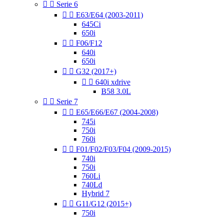


Serie 6


E63/E64 (2003-2011)
645Ci
650i


F06/F12
640i
650i


G32 (2017+)


640i xdrive
B58 3.0L


Serie 7


E65/E66/E67 (2004-2008)
745i
750i
760i


F01/F02/F03/F04 (2009-2015)
740i
750i
760Li
740Ld
Hybrid 7


G11/G12 (2015+)
750i