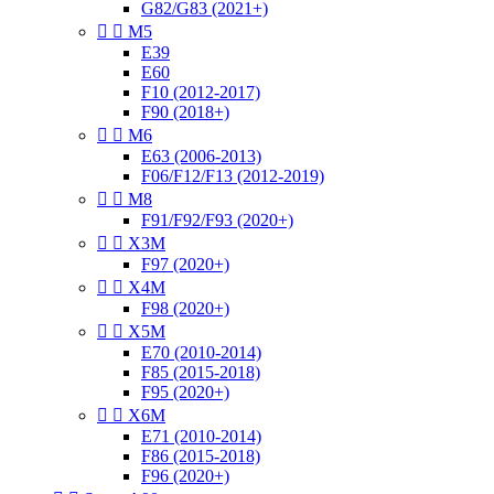
G82/G83 (2021+)


M5
E39
E60
F10 (2012-2017)
F90 (2018+)


M6
E63 (2006-2013)
F06/F12/F13 (2012-2019)


M8
F91/F92/F93 (2020+)


X3M
F97 (2020+)


X4M
F98 (2020+)


X5M
E70 (2010-2014)
F85 (2015-2018)
F95 (2020+)


X6M
E71 (2010-2014)
F86 (2015-2018)
F96 (2020+)