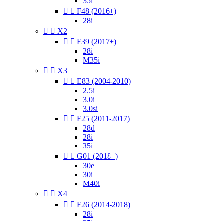
35i


F48 (2016+)
28i


X2


F39 (2017+)
28i
M35i


X3


E83 (2004-2010)
2.5i
3.0i
3.0si


F25 (2011-2017)
28d
28i
35i


G01 (2018+)
30e
30i
M40i


X4


F26 (2014-2018)
28i