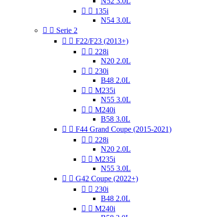
N52 3.0L


135i
N54 3.0L


Serie 2


F22/F23 (2013+)


228i
N20 2.0L


230i
B48 2.0L


M235i
N55 3.0L


M240i
B58 3.0L


F44 Grand Coupe (2015-2021)


228i
N20 2.0L


M235i
N55 3.0L


G42 Coupe (2022+)


230i
B48 2.0L


M240i