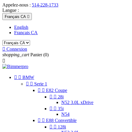
Appelez-nous :
514-228-1733
Langue :
Français CA

English
Français CA

Connexion
shopping_cart
Panier
(0)



BMW


Serie 1


E82 Coupe


28i
N52 3.0L xDrive


35i
N54


E88 Convertible


128i