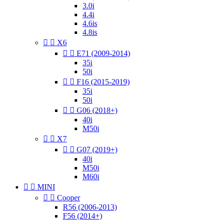
3.0i
4.4i
4.6is
4.8is


X6


E71 (2009-2014)
35i
50i


F16 (2015-2019)
35i
50i


G06 (2018+)
40i
M50i


X7


G07 (2019+)
40i
M50i
M60i


MINI


Cooper
R56 (2006-2013)
F56 (2014+)