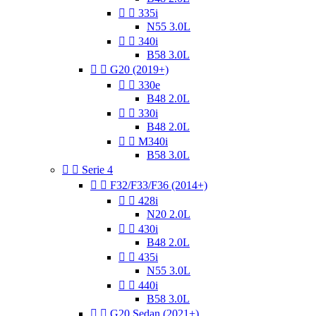


335i
N55 3.0L


340i
B58 3.0L


G20 (2019+)


330e
B48 2.0L


330i
B48 2.0L


M340i
B58 3.0L


Serie 4


F32/F33/F36 (2014+)


428i
N20 2.0L


430i
B48 2.0L


435i
N55 3.0L


440i
B58 3.0L


G20 Sedan (2021+)