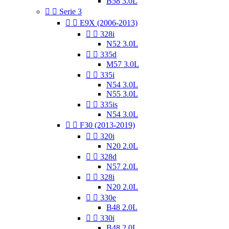
B58 3.0L


Serie 3


E9X (2006-2013)


328i
N52 3.0L


335d
M57 3.0L


335i
N54 3.0L
N55 3.0L


335is
N54 3.0L


F30 (2013-2019)


320i
N20 2.0L


328d
N57 2.0L


328i
N20 2.0L


330e
B48 2.0L


330i
B48 2.0L