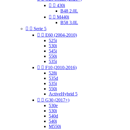


430i
B48 2.0L


M440i
B58 3.0L


Serie 5


E60 (2004-2010)
525i
530i
545i
550i
535i


F10 (2010-2016)
528i
535d
535i
550i
ActiveHybrid 5


G30 (2017+)
530e
530i
540d
540i
M550i