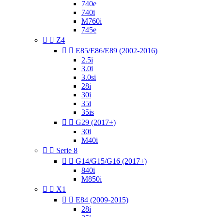
740e
740i
M760i
745e


Z4


E85/E86/E89 (2002-2016)
2.5i
3.0i
3.0si
28i
30i
35i
35is


G29 (2017+)
30i
M40i


Serie 8


G14/G15/G16 (2017+)
840i
M850i


X1


E84 (2009-2015)
28i