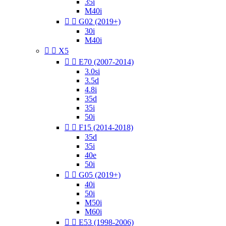
35i
M40i


G02 (2019+)
30i
M40i


X5


E70 (2007-2014)
3.0si
3.5d
4.8i
35d
35i
50i


F15 (2014-2018)
35d
35i
40e
50i


G05 (2019+)
40i
50i
M50i
M60i


E53 (1998-2006)