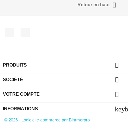

Retour en haut
Facebook
YouTube

PRODUITS

SOCIÉTÉ

VOTRE COMPTE
key
INFORMATIONS
© 2026 - Logiciel e-commerce par Bimmerpro