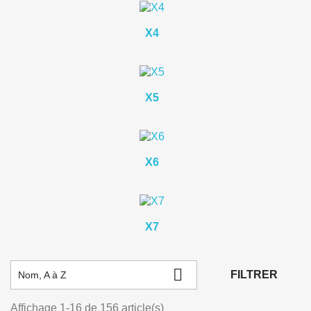
X4
X5
X6
X7

FILTRER
Nom, A à Z
Affichage 1-16 de 156 article(s)