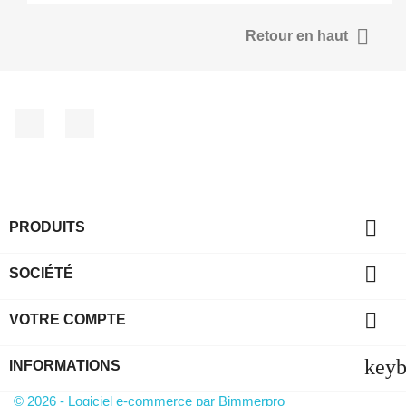

Retour en haut
Facebook
YouTube

PRODUITS

SOCIÉTÉ

VOTRE COMPTE
key
INFORMATIONS
© 2026 - Logiciel e-commerce par Bimmerpro