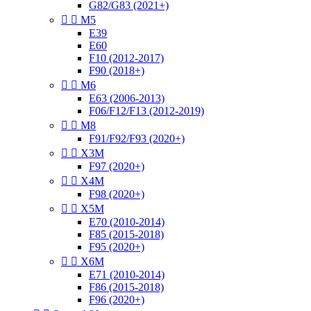
G82/G83 (2021+)


M5
E39
E60
F10 (2012-2017)
F90 (2018+)


M6
E63 (2006-2013)
F06/F12/F13 (2012-2019)


M8
F91/F92/F93 (2020+)


X3M
F97 (2020+)


X4M
F98 (2020+)


X5M
E70 (2010-2014)
F85 (2015-2018)
F95 (2020+)


X6M
E71 (2010-2014)
F86 (2015-2018)
F96 (2020+)