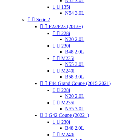
N52 3.0L


135i
N54 3.0L


Serie 2


F22/F23 (2013+)


228i
N20 2.0L


230i
B48 2.0L


M235i
N55 3.0L


M240i
B58 3.0L


F44 Grand Coupe (2015-2021)


228i
N20 2.0L


M235i
N55 3.0L


G42 Coupe (2022+)


230i
B48 2.0L


M240i