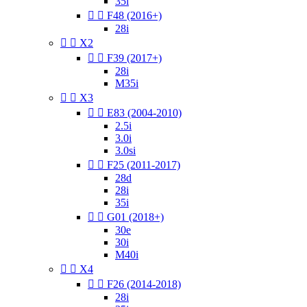
35i


F48 (2016+)
28i


X2


F39 (2017+)
28i
M35i


X3


E83 (2004-2010)
2.5i
3.0i
3.0si


F25 (2011-2017)
28d
28i
35i


G01 (2018+)
30e
30i
M40i


X4


F26 (2014-2018)
28i