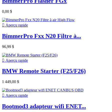
BimmerPro Flasher FGx
0,00 $

Aperçu rapide
BimmerPro Fxx N20 Filtre à...
96,99 $

Aperçu rapide
BMW Remote Starter (F25/F26)
1 449,00 $

Aperçu rapide
Bootmod3 adapteur wifi ENET...