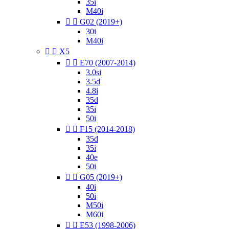
35i
M40i


G02 (2019+)
30i
M40i


X5


E70 (2007-2014)
3.0si
3.5d
4.8i
35d
35i
50i


F15 (2014-2018)
35d
35i
40e
50i


G05 (2019+)
40i
50i
M50i
M60i


E53 (1998-2006)