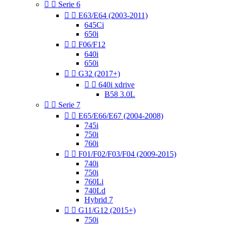


Serie 6


E63/E64 (2003-2011)
645Ci
650i


F06/F12
640i
650i


G32 (2017+)


640i xdrive
B58 3.0L


Serie 7


E65/E66/E67 (2004-2008)
745i
750i
760i


F01/F02/F03/F04 (2009-2015)
740i
750i
760Li
740Ld
Hybrid 7


G11/G12 (2015+)
750i