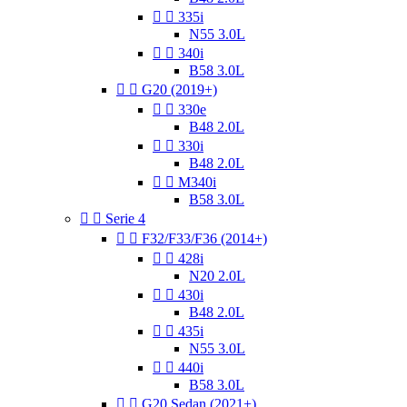


335i
N55 3.0L


340i
B58 3.0L


G20 (2019+)


330e
B48 2.0L


330i
B48 2.0L


M340i
B58 3.0L


Serie 4


F32/F33/F36 (2014+)


428i
N20 2.0L


430i
B48 2.0L


435i
N55 3.0L


440i
B58 3.0L


G20 Sedan (2021+)