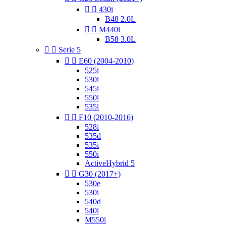


430i
B48 2.0L


M440i
B58 3.0L


Serie 5


E60 (2004-2010)
525i
530i
545i
550i
535i


F10 (2010-2016)
528i
535d
535i
550i
ActiveHybrid 5


G30 (2017+)
530e
530i
540d
540i
M550i