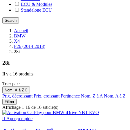
ECU & Modules
Standalone ECU
Accueil
BMW
X4
F26 (2014-2018)
28i
28i
Il y a 16 produits.
Trier par :
Nom, A à Z

Prix, décroissant
Prix, croissant
Pertinence
Nom, Z à A
Nom, A à Z
Filtrer
Affichage 1-16 de 16 article(s)

Aperçu rapide