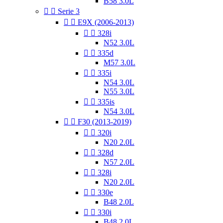
B58 3.0L


Serie 3


E9X (2006-2013)


328i
N52 3.0L


335d
M57 3.0L


335i
N54 3.0L
N55 3.0L


335is
N54 3.0L


F30 (2013-2019)


320i
N20 2.0L


328d
N57 2.0L


328i
N20 2.0L


330e
B48 2.0L


330i
B48 2.0L