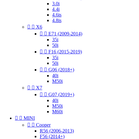
3.0i
4.4i
4.6is
4.8is


X6


E71 (2009-2014)
35i
50i


F16 (2015-2019)
35i
50i


G06 (2018+)
40i
M50i


X7


G07 (2019+)
40i
M50i
M60i


MINI


Cooper
R56 (2006-2013)
F56 (2014+)