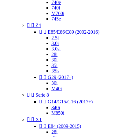
740e
740i
M760i
745e


Z4


E85/E86/E89 (2002-2016)
2.5i
3.0i
3.0si
28i
30i
35i
35is


G29 (2017+)
30i
M40i


Serie 8


G14/G15/G16 (2017+)
840i
M850i


X1


E84 (2009-2015)
28i