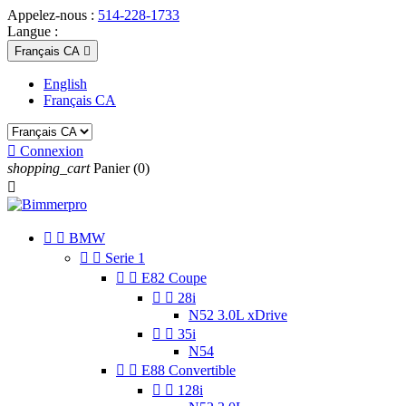
Appelez-nous :
514-228-1733
Langue :
Français CA

English
Français CA

Connexion
shopping_cart
Panier
(0)



BMW


Serie 1


E82 Coupe


28i
N52 3.0L xDrive


35i
N54


E88 Convertible


128i