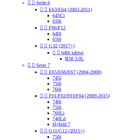


Serie 6


E63/E64 (2003-2011)
645Ci
650i


F06/F12
640i
650i


G32 (2017+)


640i xdrive
B58 3.0L


Serie 7


E65/E66/E67 (2004-2008)
745i
750i
760i


F01/F02/F03/F04 (2009-2015)
740i
750i
760Li
740Ld
Hybrid 7


G11/G12 (2015+)
750i