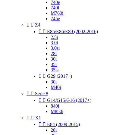
740e
740i
M760i
745e


Z4


E85/E86/E89 (2002-2016)
2.5i
3.0i
3.0si
28i
30i
35i
35is


G29 (2017+)
30i
M40i


Serie 8


G14/G15/G16 (2017+)
840i
M850i


X1


E84 (2009-2015)
28i