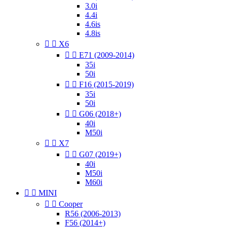
3.0i
4.4i
4.6is
4.8is


X6


E71 (2009-2014)
35i
50i


F16 (2015-2019)
35i
50i


G06 (2018+)
40i
M50i


X7


G07 (2019+)
40i
M50i
M60i


MINI


Cooper
R56 (2006-2013)
F56 (2014+)