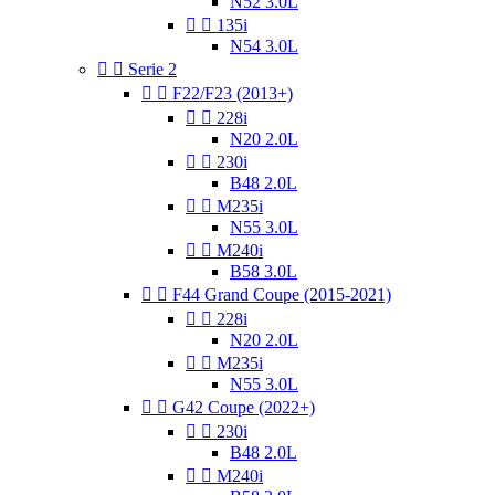
N52 3.0L


135i
N54 3.0L


Serie 2


F22/F23 (2013+)


228i
N20 2.0L


230i
B48 2.0L


M235i
N55 3.0L


M240i
B58 3.0L


F44 Grand Coupe (2015-2021)


228i
N20 2.0L


M235i
N55 3.0L


G42 Coupe (2022+)


230i
B48 2.0L


M240i