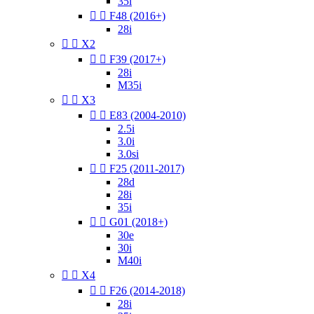
35i


F48 (2016+)
28i


X2


F39 (2017+)
28i
M35i


X3


E83 (2004-2010)
2.5i
3.0i
3.0si


F25 (2011-2017)
28d
28i
35i


G01 (2018+)
30e
30i
M40i


X4


F26 (2014-2018)
28i