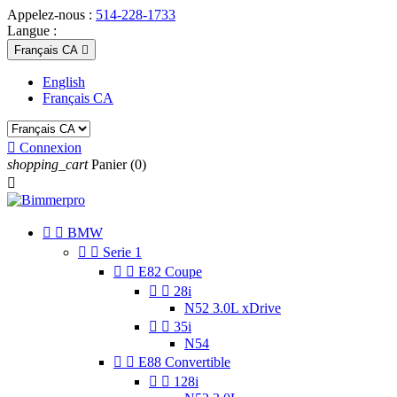
Appelez-nous :
514-228-1733
Langue :
Français CA

English
Français CA

Connexion
shopping_cart
Panier
(0)



BMW


Serie 1


E82 Coupe


28i
N52 3.0L xDrive


35i
N54


E88 Convertible


128i