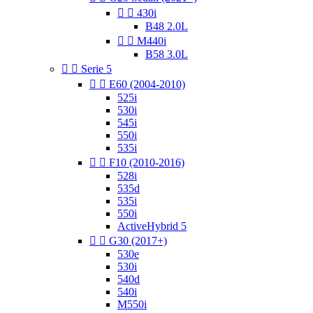


430i
B48 2.0L


M440i
B58 3.0L


Serie 5


E60 (2004-2010)
525i
530i
545i
550i
535i


F10 (2010-2016)
528i
535d
535i
550i
ActiveHybrid 5


G30 (2017+)
530e
530i
540d
540i
M550i