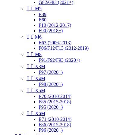
G82/G83 (2021+)


M5
E39
E60
F10 (2012-2017)
F90 (2018+)


M6
E63 (2006-2013)
F06/F12/F13 (2012-2019)


M8
F91/F92/F93 (2020+)


X3M
F97 (2020+)


X4M
F98 (2020+)


X5M
E70 (2010-2014)
F85 (2015-2018)
F95 (2020+)


X6M
E71 (2010-2014)
F86 (2015-2018)
F96 (2020+)