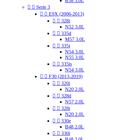
B58 3.0L


Serie 3


E9X (2006-2013)


328i
N52 3.0L


335d
M57 3.0L


335i
N54 3.0L
N55 3.0L


335is
N54 3.0L


F30 (2013-2019)


320i
N20 2.0L


328d
N57 2.0L


328i
N20 2.0L


330e
B48 2.0L


330i
B48 2.0L