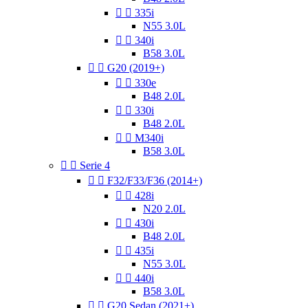


335i
N55 3.0L


340i
B58 3.0L


G20 (2019+)


330e
B48 2.0L


330i
B48 2.0L


M340i
B58 3.0L


Serie 4


F32/F33/F36 (2014+)


428i
N20 2.0L


430i
B48 2.0L


435i
N55 3.0L


440i
B58 3.0L


G20 Sedan (2021+)