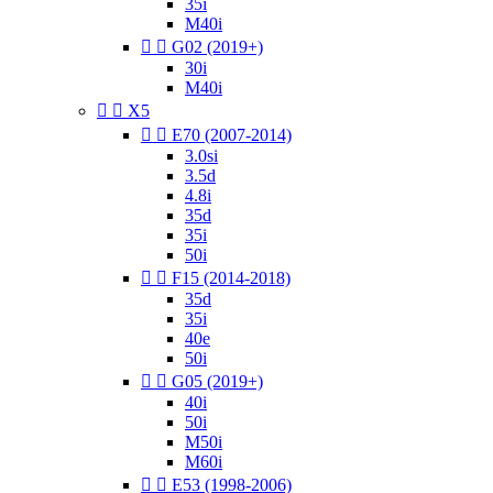
35i
M40i


G02 (2019+)
30i
M40i


X5


E70 (2007-2014)
3.0si
3.5d
4.8i
35d
35i
50i


F15 (2014-2018)
35d
35i
40e
50i


G05 (2019+)
40i
50i
M50i
M60i


E53 (1998-2006)