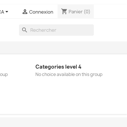
shopping_cart


Panier
(0)
CA
Connexion
search
Categories level 4
roup
No choice available on this group