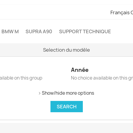
Français 
BMW M
SUPRA A90
SUPPORT TECHNIQUE
Selection du modèle
Année
ilable on this group
No choice available on this g
Show/hide more options