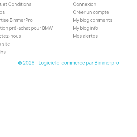
 et Conditions
Connexion
pos
Créer un compte
rtise BimmerPro
My blog comments
tion pré-achat pour BMW
My blog info
ctez-nous
Mes alertes
u site
ins
© 2026 - Logiciel e-commerce par Bimmerpro