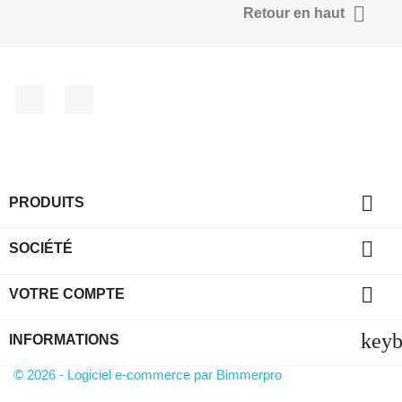

Retour en haut
Facebook
YouTube

PRODUITS

SOCIÉTÉ

VOTRE COMPTE
key
INFORMATIONS
© 2026 - Logiciel e-commerce par Bimmerpro