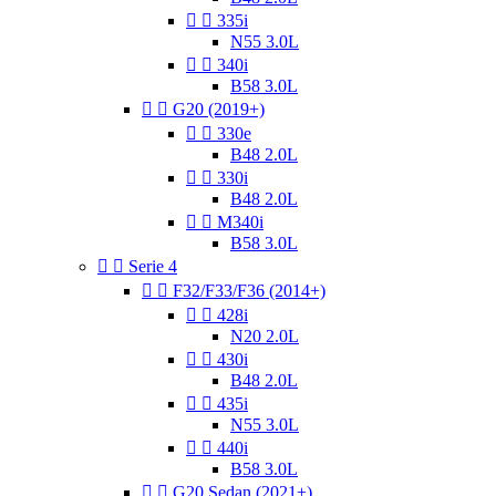


335i
N55 3.0L


340i
B58 3.0L


G20 (2019+)


330e
B48 2.0L


330i
B48 2.0L


M340i
B58 3.0L


Serie 4


F32/F33/F36 (2014+)


428i
N20 2.0L


430i
B48 2.0L


435i
N55 3.0L


440i
B58 3.0L


G20 Sedan (2021+)