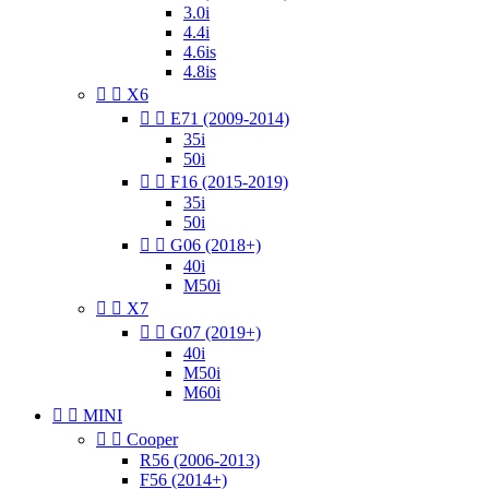
3.0i
4.4i
4.6is
4.8is


X6


E71 (2009-2014)
35i
50i


F16 (2015-2019)
35i
50i


G06 (2018+)
40i
M50i


X7


G07 (2019+)
40i
M50i
M60i


MINI


Cooper
R56 (2006-2013)
F56 (2014+)