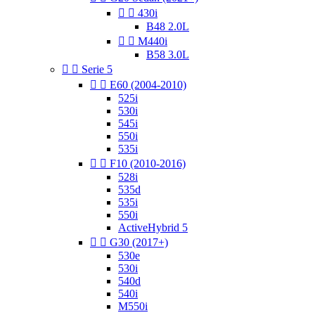


430i
B48 2.0L


M440i
B58 3.0L


Serie 5


E60 (2004-2010)
525i
530i
545i
550i
535i


F10 (2010-2016)
528i
535d
535i
550i
ActiveHybrid 5


G30 (2017+)
530e
530i
540d
540i
M550i