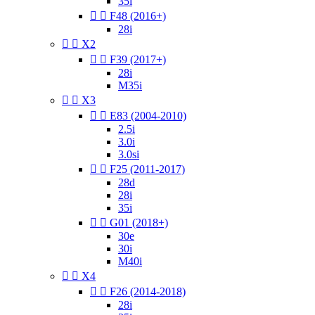
35i


F48 (2016+)
28i


X2


F39 (2017+)
28i
M35i


X3


E83 (2004-2010)
2.5i
3.0i
3.0si


F25 (2011-2017)
28d
28i
35i


G01 (2018+)
30e
30i
M40i


X4


F26 (2014-2018)
28i