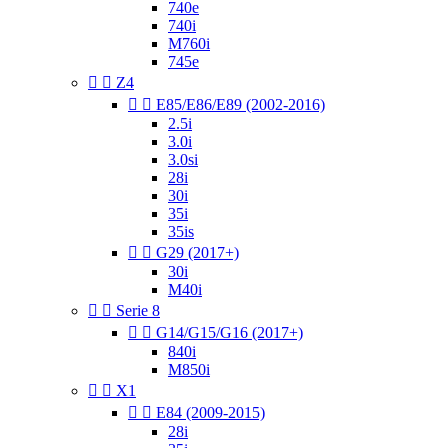
740e
740i
M760i
745e


Z4


E85/E86/E89 (2002-2016)
2.5i
3.0i
3.0si
28i
30i
35i
35is


G29 (2017+)
30i
M40i


Serie 8


G14/G15/G16 (2017+)
840i
M850i


X1


E84 (2009-2015)
28i