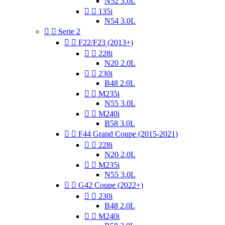
N52 3.0L


135i
N54 3.0L


Serie 2


F22/F23 (2013+)


228i
N20 2.0L


230i
B48 2.0L


M235i
N55 3.0L


M240i
B58 3.0L


F44 Grand Coupe (2015-2021)


228i
N20 2.0L


M235i
N55 3.0L


G42 Coupe (2022+)


230i
B48 2.0L


M240i