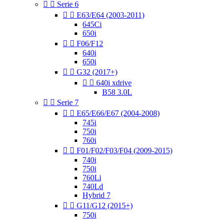


Serie 6


E63/E64 (2003-2011)
645Ci
650i


F06/F12
640i
650i


G32 (2017+)


640i xdrive
B58 3.0L


Serie 7


E65/E66/E67 (2004-2008)
745i
750i
760i


F01/F02/F03/F04 (2009-2015)
740i
750i
760Li
740Ld
Hybrid 7


G11/G12 (2015+)
750i