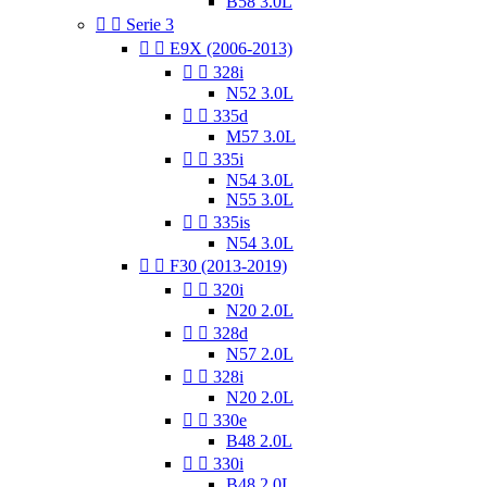
B58 3.0L


Serie 3


E9X (2006-2013)


328i
N52 3.0L


335d
M57 3.0L


335i
N54 3.0L
N55 3.0L


335is
N54 3.0L


F30 (2013-2019)


320i
N20 2.0L


328d
N57 2.0L


328i
N20 2.0L


330e
B48 2.0L


330i
B48 2.0L