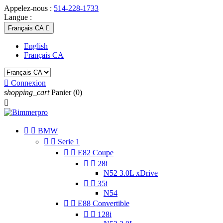
Appelez-nous :
514-228-1733
Langue :
Français CA

English
Français CA

Connexion
shopping_cart
Panier
(0)



BMW


Serie 1


E82 Coupe


28i
N52 3.0L xDrive


35i
N54


E88 Convertible


128i