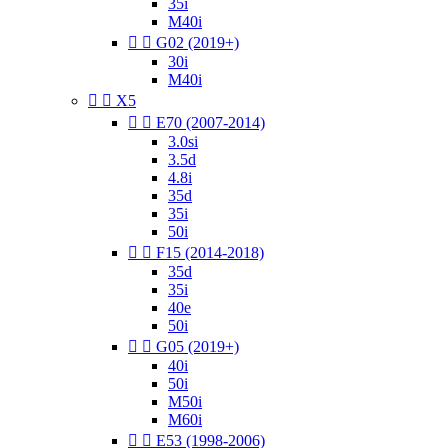
35i
M40i


G02 (2019+)
30i
M40i


X5


E70 (2007-2014)
3.0si
3.5d
4.8i
35d
35i
50i


F15 (2014-2018)
35d
35i
40e
50i


G05 (2019+)
40i
50i
M50i
M60i


E53 (1998-2006)