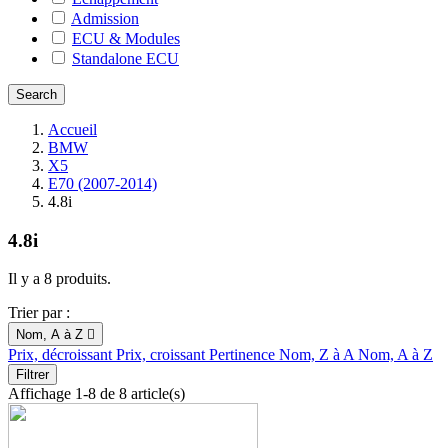
Admission
ECU & Modules
Standalone ECU
Accueil
BMW
X5
E70 (2007-2014)
4.8i
4.8i
Il y a 8 produits.
Trier par :
Nom, A à Z

Prix, décroissant
Prix, croissant
Pertinence
Nom, Z à A
Nom, A à Z
Filtrer
Affichage 1-8 de 8 article(s)