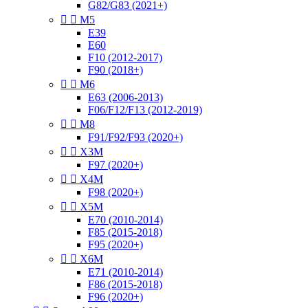
G82/G83 (2021+)


M5
E39
E60
F10 (2012-2017)
F90 (2018+)


M6
E63 (2006-2013)
F06/F12/F13 (2012-2019)


M8
F91/F92/F93 (2020+)


X3M
F97 (2020+)


X4M
F98 (2020+)


X5M
E70 (2010-2014)
F85 (2015-2018)
F95 (2020+)


X6M
E71 (2010-2014)
F86 (2015-2018)
F96 (2020+)