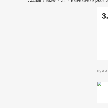
Accueil
BMW
Z4
E85/E86/E89 (2002-2
3
Il y a 3