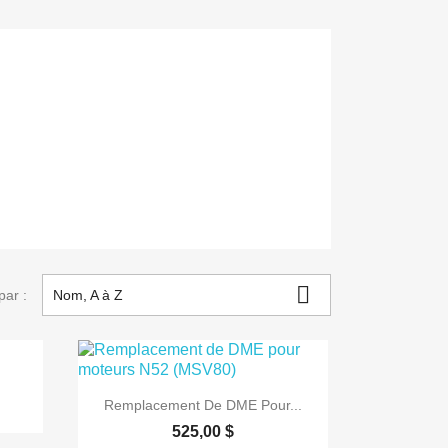

par :
Nom, A à Z

Aperçu rapide
Remplacement De DME Pour...
525,00 $