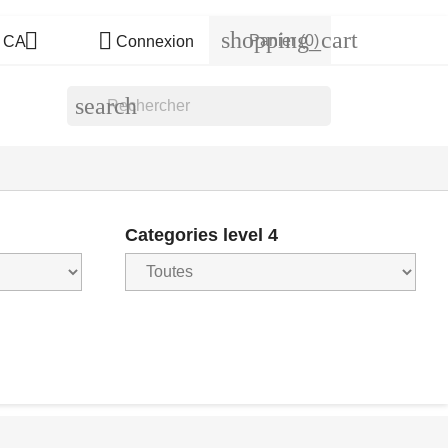
shopping_cart


Panier
(0)
s CA
Connexion
search
Categories level 4