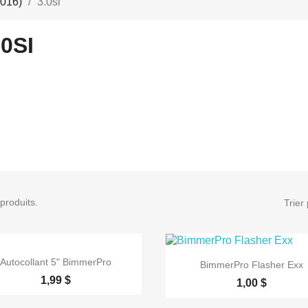
016)
3.0si
.0SI
 produits.
Trier 

Aperçu rapide

Aperçu rapide
Autocollant 5" BimmerPro
BimmerPro Flasher Exx
1,99 $
1,00 $