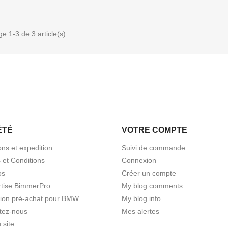
ge 1-3 de 3 article(s)
ÉTÉ
VOTRE COMPTE
ons et expedition
Suivi de commande
 et Conditions
Connexion
os
Créer un compte
rtise BimmerPro
My blog comments
tion pré-achat pour BMW
My blog info
tez-nous
Mes alertes
 site