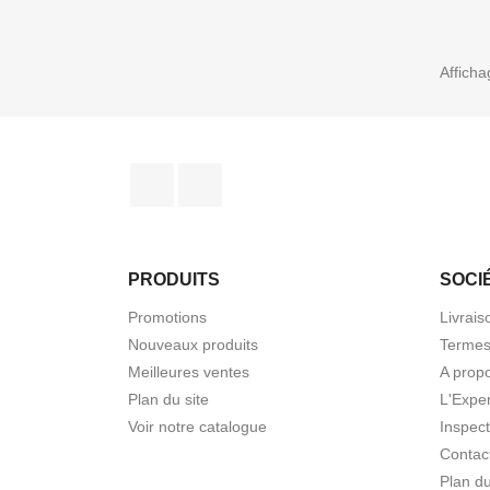
Afficha
Facebook
YouTube
PRODUITS
SOCI
Promotions
Livrais
Nouveaux produits
Termes
Meilleures ventes
A prop
Plan du site
L'Expe
Voir notre catalogue
Inspec
Contac
Plan du