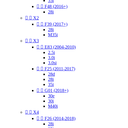
35i


F48 (2016+)
28i


X2


F39 (2017+)
28i
M35i


X3


E83 (2004-2010)
2.5i
3.0i
3.0si


F25 (2011-2017)
28d
28i
35i


G01 (2018+)
30e
30i
M40i


X4


F26 (2014-2018)
28i