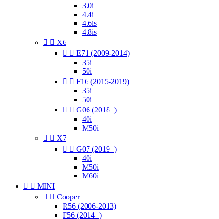
3.0i
4.4i
4.6is
4.8is


X6


E71 (2009-2014)
35i
50i


F16 (2015-2019)
35i
50i


G06 (2018+)
40i
M50i


X7


G07 (2019+)
40i
M50i
M60i


MINI


Cooper
R56 (2006-2013)
F56 (2014+)