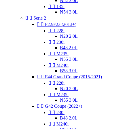
N52 3.0L


135i
N54 3.0L


Serie 2


F22/F23 (2013+)


228i
N20 2.0L


230i
B48 2.0L


M235i
N55 3.0L


M240i
B58 3.0L


F44 Grand Coupe (2015-2021)


228i
N20 2.0L


M235i
N55 3.0L


G42 Coupe (2022+)


230i
B48 2.0L


M240i