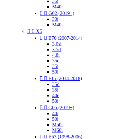
35i
M40i


G02 (2019+)
30i
M40i


X5


E70 (2007-2014)
3.0si
3.5d
4.8i
35d
35i
50i


F15 (2014-2018)
35d
35i
40e
50i


G05 (2019+)
40i
50i
M50i
M60i


E53 (1998-2006)