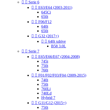


Serie 6


E63/E64 (2003-2011)
645Ci
650i


F06/F12
640i
650i


G32 (2017+)


640i xdrive
B58 3.0L


Serie 7


E65/E66/E67 (2004-2008)
745i
750i
760i


F01/F02/F03/F04 (2009-2015)
740i
750i
760Li
740Ld
Hybrid 7


G11/G12 (2015+)
750i