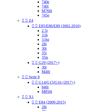
740e
740i
M760i
745e


Z4


E85/E86/E89 (2002-2016)
2.5i
3.0i
3.0si
28i
30i
35i
35is


G29 (2017+)
30i
M40i


Serie 8


G14/G15/G16 (2017+)
840i
M850i


X1


E84 (2009-2015)
28i