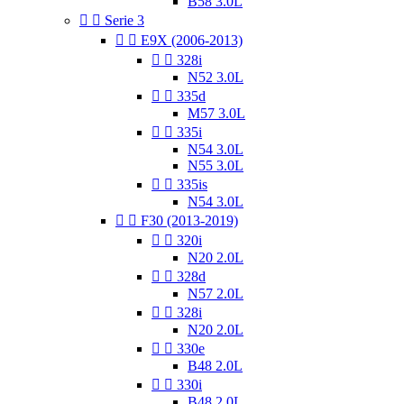
B58 3.0L


Serie 3


E9X (2006-2013)


328i
N52 3.0L


335d
M57 3.0L


335i
N54 3.0L
N55 3.0L


335is
N54 3.0L


F30 (2013-2019)


320i
N20 2.0L


328d
N57 2.0L


328i
N20 2.0L


330e
B48 2.0L


330i
B48 2.0L