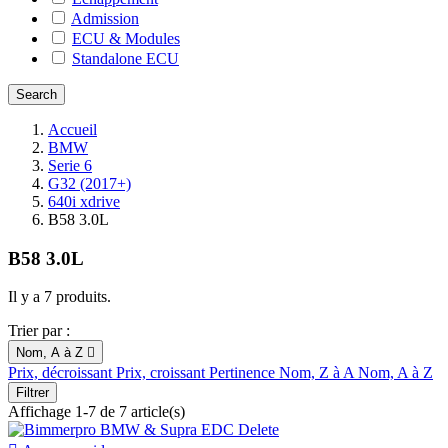
Admission
ECU & Modules
Standalone ECU
Accueil
BMW
Serie 6
G32 (2017+)
640i xdrive
B58 3.0L
B58 3.0L
Il y a 7 produits.
Trier par :
Nom, A à Z

Prix, décroissant
Prix, croissant
Pertinence
Nom, Z à A
Nom, A à Z
Filtrer
Affichage 1-7 de 7 article(s)