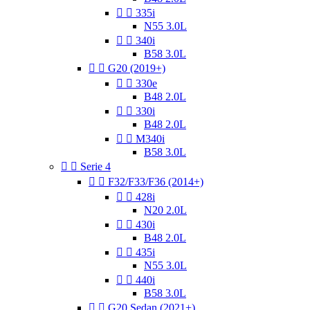


335i
N55 3.0L


340i
B58 3.0L


G20 (2019+)


330e
B48 2.0L


330i
B48 2.0L


M340i
B58 3.0L


Serie 4


F32/F33/F36 (2014+)


428i
N20 2.0L


430i
B48 2.0L


435i
N55 3.0L


440i
B58 3.0L


G20 Sedan (2021+)