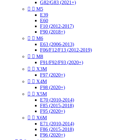
G82/G83 (2021+)


M5
E39
E60
F10 (2012-2017)
F90 (2018+)


M6
E63 (2006-2013)
F06/F12/F13 (2012-2019)


M8
F91/F92/F93 (2020+)


X3M
F97 (2020+)


X4M
F98 (2020+)


X5M
E70 (2010-2014)
F85 (2015-2018)
F95 (2020+)


X6M
E71 (2010-2014)
F86 (2015-2018)
F96 (2020+)