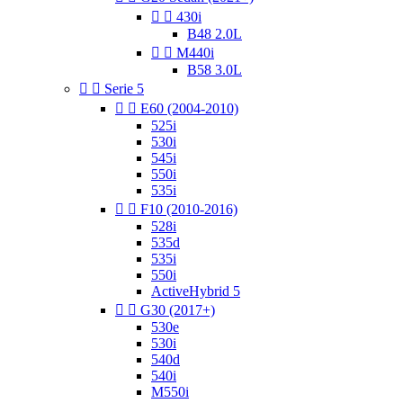


430i
B48 2.0L


M440i
B58 3.0L


Serie 5


E60 (2004-2010)
525i
530i
545i
550i
535i


F10 (2010-2016)
528i
535d
535i
550i
ActiveHybrid 5


G30 (2017+)
530e
530i
540d
540i
M550i