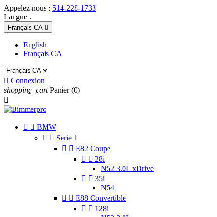
Appelez-nous :
514-228-1733
Langue :
Français CA

English
Français CA

Connexion
shopping_cart
Panier
(0)



BMW


Serie 1


E82 Coupe


28i
N52 3.0L xDrive


35i
N54


E88 Convertible


128i