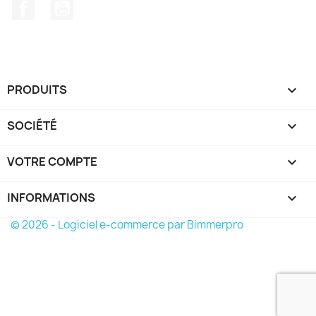
Facebook
YouTube
PRODUITS

SOCIÉTÉ

VOTRE COMPTE

INFORMATIONS
keyboard_arrow_down
© 2026 - Logiciel e-commerce par Bimmerpro