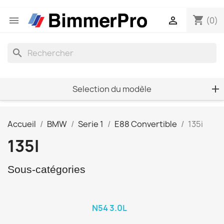
shopping_cart


(0)
search
Selection du modèle
Accueil
BMW
Serie 1
E88 Convertible
135i
135I
Sous-catégories
N54 3.0L