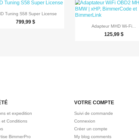

Aperçu rapide
D Tuning S58 Super License
799,99 $

Aperçu rapide
Adapteur MHD Wi-Fi...
125,99 $
ÉTÉ
VOTRE COMPTE
ons et expedition
Suivi de commande
 et Conditions
Connexion
os
Créer un compte
rtise BimmerPro
My blog comments