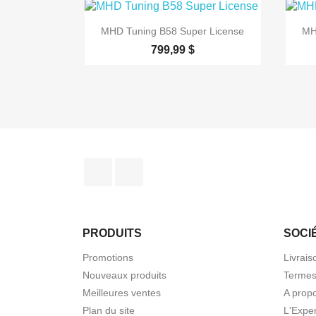

Aperçu rapide
MHD Tuning B58 Super License
MH
799,99 $
Facebook
YouTube
PRODUITS
SOCI
Promotions
Livrais
Nouveaux produits
Termes
Meilleures ventes
A prop
Plan du site
L'Expe