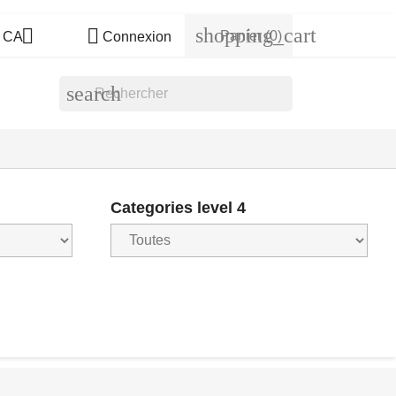
shopping_cart


Panier
(0)
s CA
Connexion
search
Categories level 4