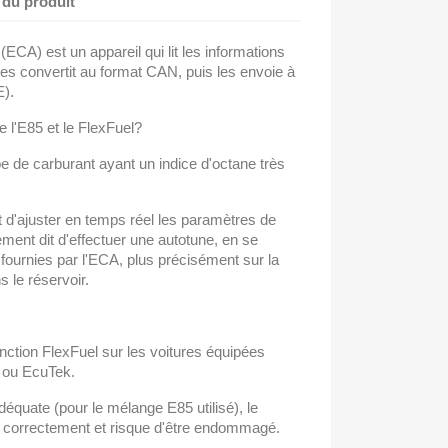
 du produit
ECA) est un appareil qui lit les informations
es convertit au format CAN, puis les envoie à
E).
re l'E85 et le FlexFuel?
e de carburant ayant un indice d'octane très
 d'ajuster en temps réel les paramètres de
ement dit d'effectuer une autotune, en se
 fournies par l'ECA, plus précisément sur la
 le réservoir.
onction FlexFuel sur les voitures équipées
 ou EcuTek.
quate (pour le mélange E85 utilisé), le
 correctement et risque d'être endommagé.