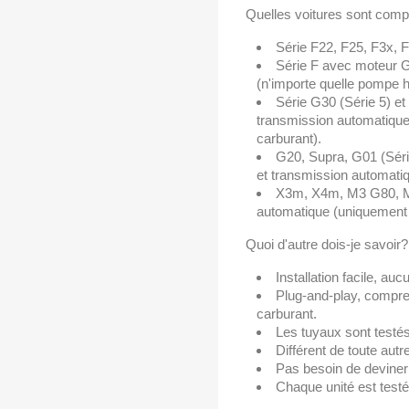
Quelles voitures sont comp
Série F22, F25, F3x, 
Série F avec moteur 
(n'importe quelle pompe h
Série G30 (Série 5) e
transmission automatique
carburant).
G20, Supra, G01 (Sér
et transmission automati
X3m, X4m, M3 G80, M
automatique (uniquement
Quoi d'autre dois-je savoir?
Installation facile, au
Plug-and-play, compre
carburant.
Les tuyaux sont testés
Différent de toute autre
Pas besoin de deviner 
Chaque unité est testé