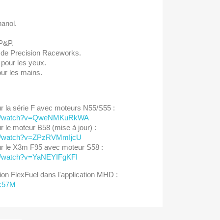
hanol.
 P&P.
 de Precision Raceworks.
 pour les yeux.
ur les mains.
our la série F avec moteurs N55/S55 :
com/watch?v=QweNMKuRkWA
ur le moteur B58 (mise à jour) :
om/watch?v=ZPzRVMmIjcU
our le X3m F95 avec moteur S58 :
m/watch?v=YaNEYIFgKFI
n FlexFuel dans l'application MHD :
xc57M