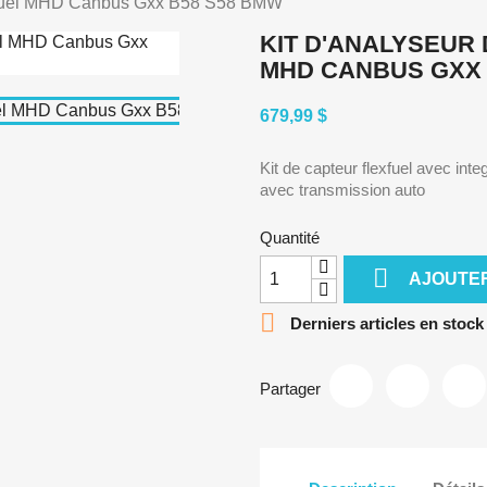
exFuel MHD Canbus Gxx B58 S58 BMW
KIT D'ANALYSEUR 
MHD CANBUS GXX 
679,99 $
Kit de capteur flexfuel avec in
avec transmission auto
Quantité

AJOUTER

Derniers articles en stock
Partager