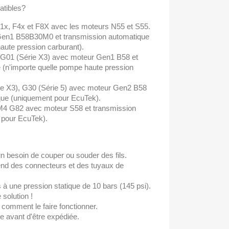
atibles?
F1x, F4x et F8X avec les moteurs N55 et S55.
Gen1 B58B30M0 et transmission automatique
aute pression carburant).
t G01 (Série X3) avec moteur Gen1 B58 et
 (n'importe quelle pompe haute pression
ie X3), G30 (Série 5) avec moteur Gen2 B58
que (uniquement pour EcuTek).
4 G82 avec moteur S58 et transmission
 pour EcuTek).
cun besoin de couper ou souder des fils.
nd des connecteurs et des tuyaux de
 à une pression statique de 10 bars (145 psi).
 solution !
comment le faire fonctionner.
e avant d'être expédiée.