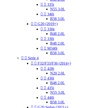


335i
N55 3.0L


340i
B58 3.0L


G20 (2019+)


330e
B48 2.0L


330i
B48 2.0L


M340i
B58 3.0L


Serie 4


F32/F33/F36 (2014+)


428i
N20 2.0L


430i
B48 2.0L


435i
N55 3.0L


440i
B58 3.0L


G20 Sedan (2021+)