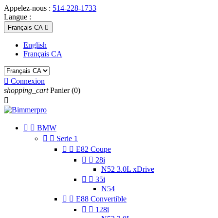
Appelez-nous :
514-228-1733
Langue :
Français CA

English
Français CA

Connexion
shopping_cart
Panier
(0)



BMW


Serie 1


E82 Coupe


28i
N52 3.0L xDrive


35i
N54


E88 Convertible


128i