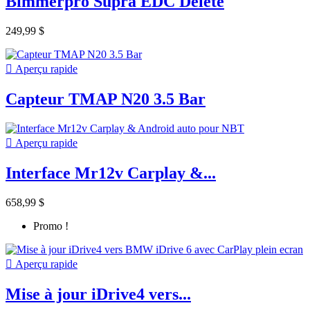
Bimmerpro Supra EDC Delete
249,99 $

Aperçu rapide
Capteur TMAP N20 3.5 Bar

Aperçu rapide
Interface Mr12v Carplay &...
658,99 $
Promo !

Aperçu rapide
Mise à jour iDrive4 vers...