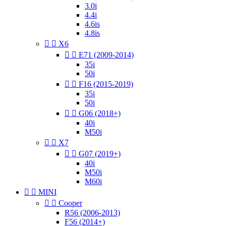
3.0i
4.4i
4.6is
4.8is


X6


E71 (2009-2014)
35i
50i


F16 (2015-2019)
35i
50i


G06 (2018+)
40i
M50i


X7


G07 (2019+)
40i
M50i
M60i


MINI


Cooper
R56 (2006-2013)
F56 (2014+)