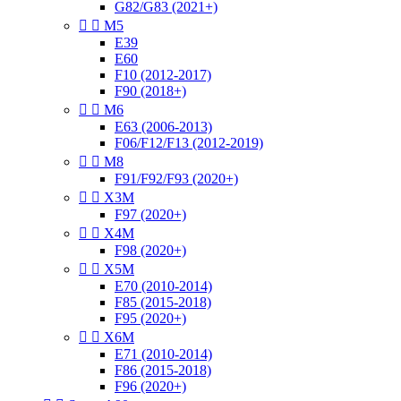
G82/G83 (2021+)


M5
E39
E60
F10 (2012-2017)
F90 (2018+)


M6
E63 (2006-2013)
F06/F12/F13 (2012-2019)


M8
F91/F92/F93 (2020+)


X3M
F97 (2020+)


X4M
F98 (2020+)


X5M
E70 (2010-2014)
F85 (2015-2018)
F95 (2020+)


X6M
E71 (2010-2014)
F86 (2015-2018)
F96 (2020+)