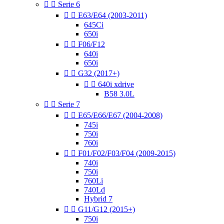


Serie 6


E63/E64 (2003-2011)
645Ci
650i


F06/F12
640i
650i


G32 (2017+)


640i xdrive
B58 3.0L


Serie 7


E65/E66/E67 (2004-2008)
745i
750i
760i


F01/F02/F03/F04 (2009-2015)
740i
750i
760Li
740Ld
Hybrid 7


G11/G12 (2015+)
750i