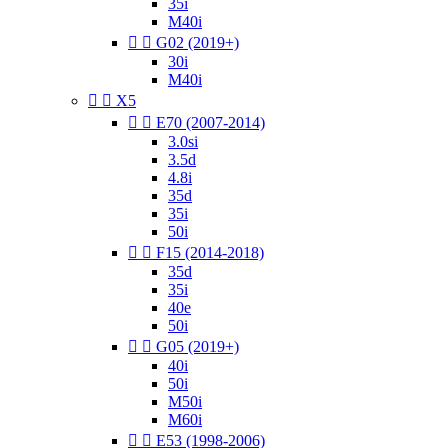
35i
M40i


G02 (2019+)
30i
M40i


X5


E70 (2007-2014)
3.0si
3.5d
4.8i
35d
35i
50i


F15 (2014-2018)
35d
35i
40e
50i


G05 (2019+)
40i
50i
M50i
M60i


E53 (1998-2006)