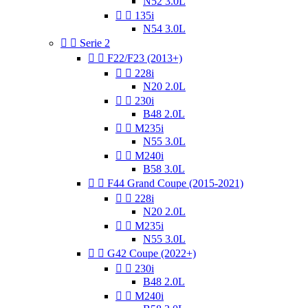
N52 3.0L


135i
N54 3.0L


Serie 2


F22/F23 (2013+)


228i
N20 2.0L


230i
B48 2.0L


M235i
N55 3.0L


M240i
B58 3.0L


F44 Grand Coupe (2015-2021)


228i
N20 2.0L


M235i
N55 3.0L


G42 Coupe (2022+)


230i
B48 2.0L


M240i