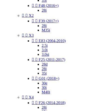
35i


F48 (2016+)
28i


X2


F39 (2017+)
28i
M35i


X3


E83 (2004-2010)
2.5i
3.0i
3.0si


F25 (2011-2017)
28d
28i
35i


G01 (2018+)
30e
30i
M40i


X4


F26 (2014-2018)
28i