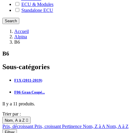
ECU & Modules
Standalone ECU
Accueil
Alpina
B6
B6
Sous-catégories
F1X (2011-2019)
F06 Gran Coupé...
Il y a 11 produits.
Trier par :
Nom, A à Z

Prix, décroissant
Prix, croissant
Pertinence
Nom, Z à A
Nom, A à Z
Filtrer