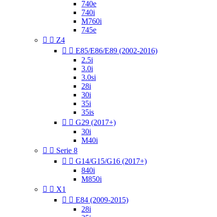
740e
740i
M760i
745e


Z4


E85/E86/E89 (2002-2016)
2.5i
3.0i
3.0si
28i
30i
35i
35is


G29 (2017+)
30i
M40i


Serie 8


G14/G15/G16 (2017+)
840i
M850i


X1


E84 (2009-2015)
28i