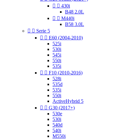


430i
B48 2.0L


M440i
B58 3.0L


Serie 5


E60 (2004-2010)
525i
530i
545i
550i
535i


F10 (2010-2016)
528i
535d
535i
550i
ActiveHybrid 5


G30 (2017+)
530e
530i
540d
540i
M550i