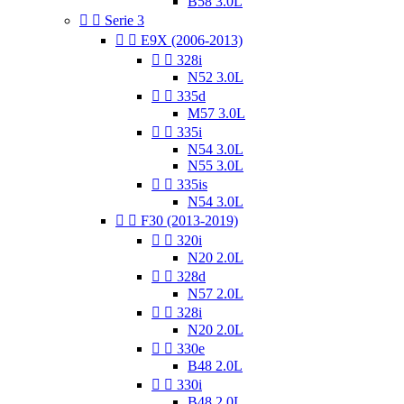
B58 3.0L


Serie 3


E9X (2006-2013)


328i
N52 3.0L


335d
M57 3.0L


335i
N54 3.0L
N55 3.0L


335is
N54 3.0L


F30 (2013-2019)


320i
N20 2.0L


328d
N57 2.0L


328i
N20 2.0L


330e
B48 2.0L


330i
B48 2.0L