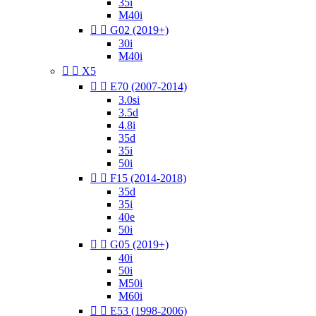
35i
M40i


G02 (2019+)
30i
M40i


X5


E70 (2007-2014)
3.0si
3.5d
4.8i
35d
35i
50i


F15 (2014-2018)
35d
35i
40e
50i


G05 (2019+)
40i
50i
M50i
M60i


E53 (1998-2006)