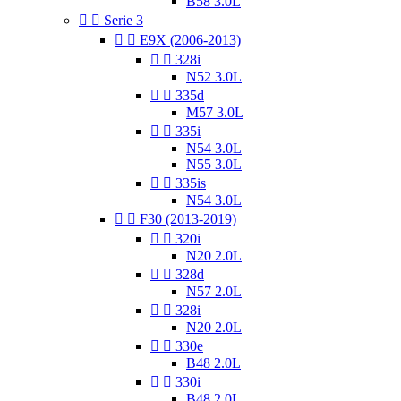
B58 3.0L


Serie 3


E9X (2006-2013)


328i
N52 3.0L


335d
M57 3.0L


335i
N54 3.0L
N55 3.0L


335is
N54 3.0L


F30 (2013-2019)


320i
N20 2.0L


328d
N57 2.0L


328i
N20 2.0L


330e
B48 2.0L


330i
B48 2.0L