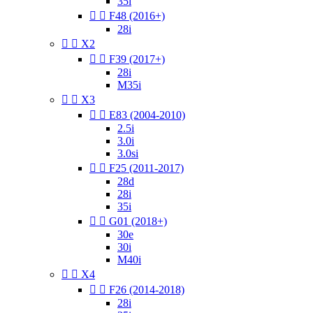
35i


F48 (2016+)
28i


X2


F39 (2017+)
28i
M35i


X3


E83 (2004-2010)
2.5i
3.0i
3.0si


F25 (2011-2017)
28d
28i
35i


G01 (2018+)
30e
30i
M40i


X4


F26 (2014-2018)
28i