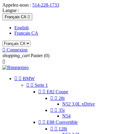
Appelez-nous :
514-228-1733
Langue :
Français CA

English
Français CA

Connexion
shopping_cart
Panier
(0)



BMW


Serie 1


E82 Coupe


28i
N52 3.0L xDrive


35i
N54


E88 Convertible


128i