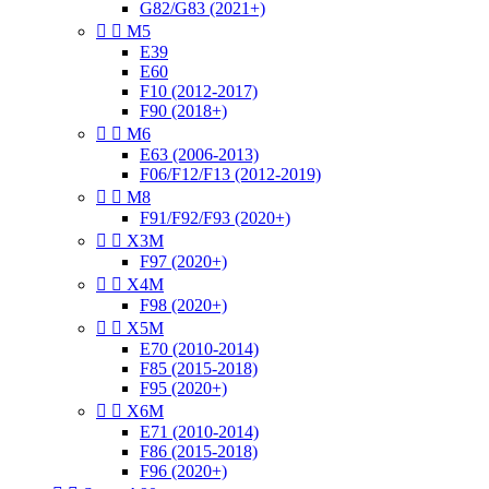
G82/G83 (2021+)


M5
E39
E60
F10 (2012-2017)
F90 (2018+)


M6
E63 (2006-2013)
F06/F12/F13 (2012-2019)


M8
F91/F92/F93 (2020+)


X3M
F97 (2020+)


X4M
F98 (2020+)


X5M
E70 (2010-2014)
F85 (2015-2018)
F95 (2020+)


X6M
E71 (2010-2014)
F86 (2015-2018)
F96 (2020+)