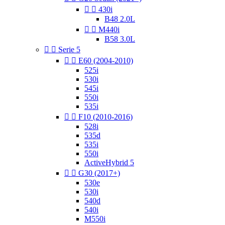


430i
B48 2.0L


M440i
B58 3.0L


Serie 5


E60 (2004-2010)
525i
530i
545i
550i
535i


F10 (2010-2016)
528i
535d
535i
550i
ActiveHybrid 5


G30 (2017+)
530e
530i
540d
540i
M550i