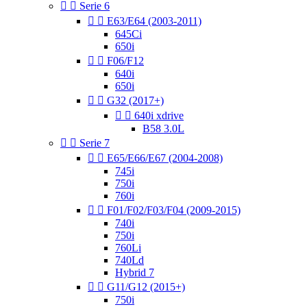


Serie 6


E63/E64 (2003-2011)
645Ci
650i


F06/F12
640i
650i


G32 (2017+)


640i xdrive
B58 3.0L


Serie 7


E65/E66/E67 (2004-2008)
745i
750i
760i


F01/F02/F03/F04 (2009-2015)
740i
750i
760Li
740Ld
Hybrid 7


G11/G12 (2015+)
750i