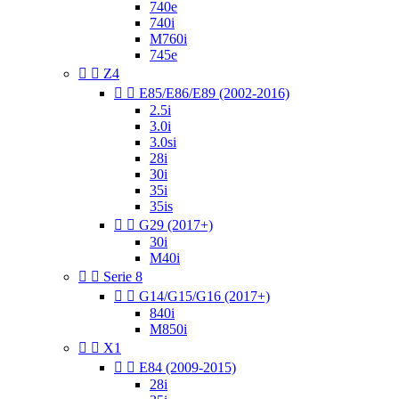
740e
740i
M760i
745e


Z4


E85/E86/E89 (2002-2016)
2.5i
3.0i
3.0si
28i
30i
35i
35is


G29 (2017+)
30i
M40i


Serie 8


G14/G15/G16 (2017+)
840i
M850i


X1


E84 (2009-2015)
28i