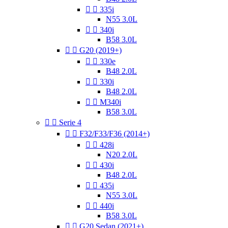


335i
N55 3.0L


340i
B58 3.0L


G20 (2019+)


330e
B48 2.0L


330i
B48 2.0L


M340i
B58 3.0L


Serie 4


F32/F33/F36 (2014+)


428i
N20 2.0L


430i
B48 2.0L


435i
N55 3.0L


440i
B58 3.0L


G20 Sedan (2021+)