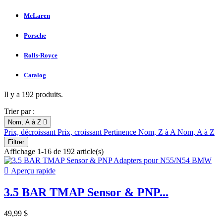
McLaren
Porsche
Rolls-Royce
Catalog
Il y a 192 produits.
Trier par :
Nom, A à Z

Prix, décroissant
Prix, croissant
Pertinence
Nom, Z à A
Nom, A à Z
Filtrer
Affichage 1-16 de 192 article(s)

Aperçu rapide
3.5 BAR TMAP Sensor & PNP...
49,99 $