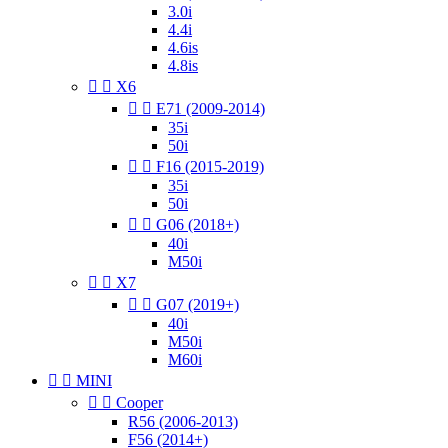
3.0i
4.4i
4.6is
4.8is


X6


E71 (2009-2014)
35i
50i


F16 (2015-2019)
35i
50i


G06 (2018+)
40i
M50i


X7


G07 (2019+)
40i
M50i
M60i


MINI


Cooper
R56 (2006-2013)
F56 (2014+)