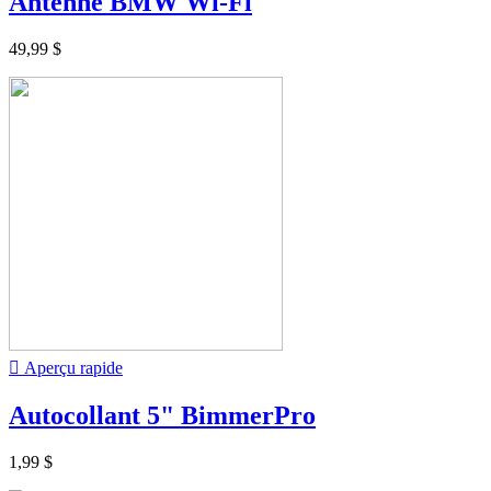
Antenne BMW Wi-Fi
49,99 $

Aperçu rapide
Autocollant 5" BimmerPro
1,99 $