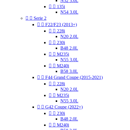
N52 3.0L


135i
N54 3.0L


Serie 2


F22/F23 (2013+)


228i
N20 2.0L


230i
B48 2.0L


M235i
N55 3.0L


M240i
B58 3.0L


F44 Grand Coupe (2015-2021)


228i
N20 2.0L


M235i
N55 3.0L


G42 Coupe (2022+)


230i
B48 2.0L


M240i