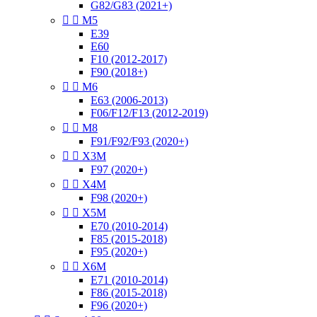
G82/G83 (2021+)


M5
E39
E60
F10 (2012-2017)
F90 (2018+)


M6
E63 (2006-2013)
F06/F12/F13 (2012-2019)


M8
F91/F92/F93 (2020+)


X3M
F97 (2020+)


X4M
F98 (2020+)


X5M
E70 (2010-2014)
F85 (2015-2018)
F95 (2020+)


X6M
E71 (2010-2014)
F86 (2015-2018)
F96 (2020+)