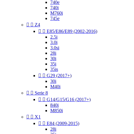
740e
740i
M760i
745e


Z4


E85/E86/E89 (2002-2016)
2.5i
3.0i
3.0si
28i
30i
35i
35is


G29 (2017+)
30i
M40i


Serie 8


G14/G15/G16 (2017+)
840i
M850i


X1


E84 (2009-2015)
28i