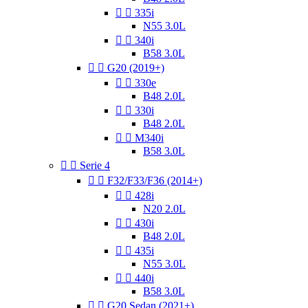


335i
N55 3.0L


340i
B58 3.0L


G20 (2019+)


330e
B48 2.0L


330i
B48 2.0L


M340i
B58 3.0L


Serie 4


F32/F33/F36 (2014+)


428i
N20 2.0L


430i
B48 2.0L


435i
N55 3.0L


440i
B58 3.0L


G20 Sedan (2021+)