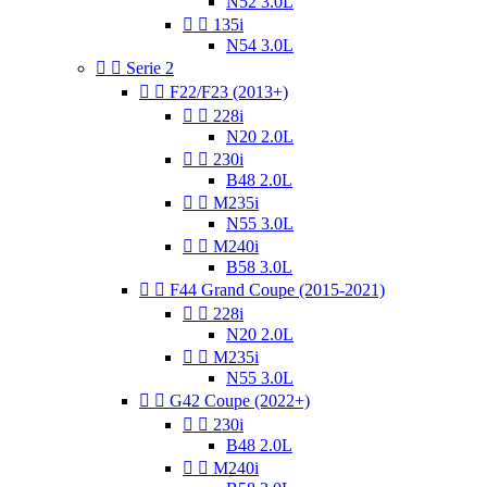
N52 3.0L


135i
N54 3.0L


Serie 2


F22/F23 (2013+)


228i
N20 2.0L


230i
B48 2.0L


M235i
N55 3.0L


M240i
B58 3.0L


F44 Grand Coupe (2015-2021)


228i
N20 2.0L


M235i
N55 3.0L


G42 Coupe (2022+)


230i
B48 2.0L


M240i