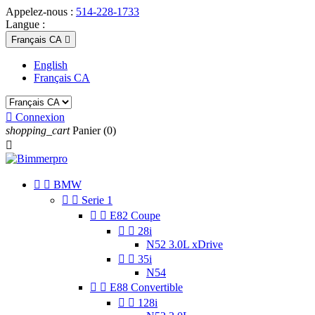
Appelez-nous :
514-228-1733
Langue :
Français CA

English
Français CA

Connexion
shopping_cart
Panier
(0)



BMW


Serie 1


E82 Coupe


28i
N52 3.0L xDrive


35i
N54


E88 Convertible


128i