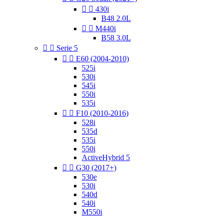


430i
B48 2.0L


M440i
B58 3.0L


Serie 5


E60 (2004-2010)
525i
530i
545i
550i
535i


F10 (2010-2016)
528i
535d
535i
550i
ActiveHybrid 5


G30 (2017+)
530e
530i
540d
540i
M550i