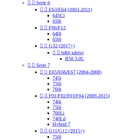


Serie 6


E63/E64 (2003-2011)
645Ci
650i


F06/F12
640i
650i


G32 (2017+)


640i xdrive
B58 3.0L


Serie 7


E65/E66/E67 (2004-2008)
745i
750i
760i


F01/F02/F03/F04 (2009-2015)
740i
750i
760Li
740Ld
Hybrid 7


G11/G12 (2015+)
750i