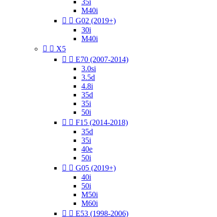
35i
M40i


G02 (2019+)
30i
M40i


X5


E70 (2007-2014)
3.0si
3.5d
4.8i
35d
35i
50i


F15 (2014-2018)
35d
35i
40e
50i


G05 (2019+)
40i
50i
M50i
M60i


E53 (1998-2006)