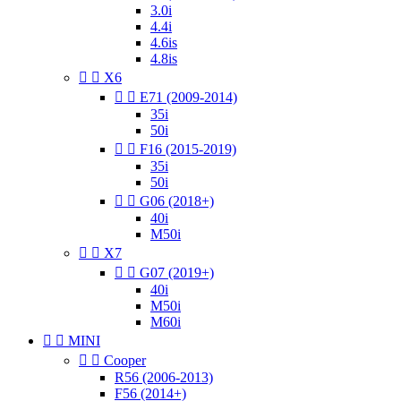
3.0i
4.4i
4.6is
4.8is


X6


E71 (2009-2014)
35i
50i


F16 (2015-2019)
35i
50i


G06 (2018+)
40i
M50i


X7


G07 (2019+)
40i
M50i
M60i


MINI


Cooper
R56 (2006-2013)
F56 (2014+)