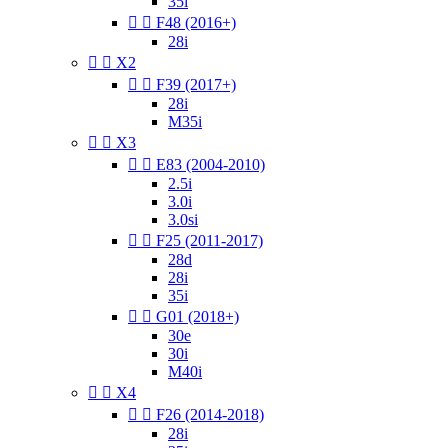
35i


F48 (2016+)
28i


X2


F39 (2017+)
28i
M35i


X3


E83 (2004-2010)
2.5i
3.0i
3.0si


F25 (2011-2017)
28d
28i
35i


G01 (2018+)
30e
30i
M40i


X4


F26 (2014-2018)
28i