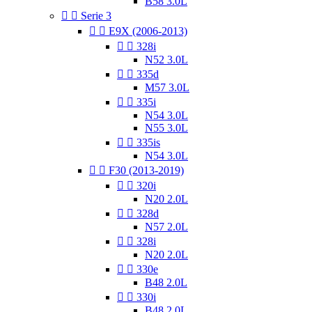
B58 3.0L


Serie 3


E9X (2006-2013)


328i
N52 3.0L


335d
M57 3.0L


335i
N54 3.0L
N55 3.0L


335is
N54 3.0L


F30 (2013-2019)


320i
N20 2.0L


328d
N57 2.0L


328i
N20 2.0L


330e
B48 2.0L


330i
B48 2.0L