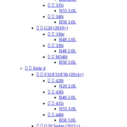


335i
N55 3.0L


340i
B58 3.0L


G20 (2019+)


330e
B48 2.0L


330i
B48 2.0L


M340i
B58 3.0L


Serie 4


F32/F33/F36 (2014+)


428i
N20 2.0L


430i
B48 2.0L


435i
N55 3.0L


440i
B58 3.0L


G20 Sedan (2021+)