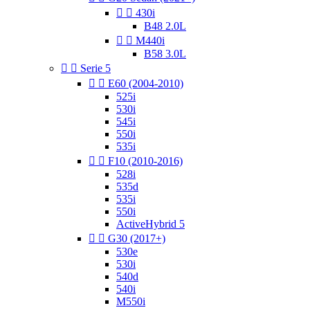


430i
B48 2.0L


M440i
B58 3.0L


Serie 5


E60 (2004-2010)
525i
530i
545i
550i
535i


F10 (2010-2016)
528i
535d
535i
550i
ActiveHybrid 5


G30 (2017+)
530e
530i
540d
540i
M550i