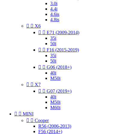
3.0i
4.4i
4.6is
4.8is


X6


E71 (2009-2014)
35i
50i


F16 (2015-2019)
35i
50i


G06 (2018+)
40i
M50i


X7


G07 (2019+)
40i
M50i
M60i


MINI


Cooper
R56 (2006-2013)
F56 (2014+)