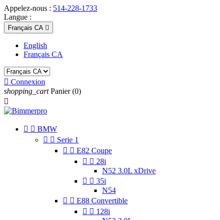
Appelez-nous :
514-228-1733
Langue :
Français CA

English
Français CA

Connexion
shopping_cart
Panier
(0)



BMW


Serie 1


E82 Coupe


28i
N52 3.0L xDrive


35i
N54


E88 Convertible


128i