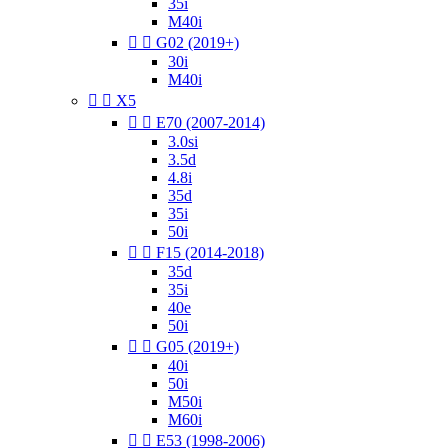
35i
M40i


G02 (2019+)
30i
M40i


X5


E70 (2007-2014)
3.0si
3.5d
4.8i
35d
35i
50i


F15 (2014-2018)
35d
35i
40e
50i


G05 (2019+)
40i
50i
M50i
M60i


E53 (1998-2006)