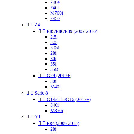
740e
740i
M760i
745e


Z4


E85/E86/E89 (2002-2016)
2.5i
3.0i
3.0si
28i
30i
35i
35is


G29 (2017+)
30i
M40i


Serie 8


G14/G15/G16 (2017+)
840i
M850i


X1


E84 (2009-2015)
28i