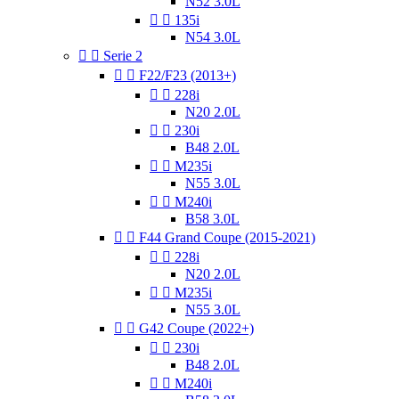
N52 3.0L


135i
N54 3.0L


Serie 2


F22/F23 (2013+)


228i
N20 2.0L


230i
B48 2.0L


M235i
N55 3.0L


M240i
B58 3.0L


F44 Grand Coupe (2015-2021)


228i
N20 2.0L


M235i
N55 3.0L


G42 Coupe (2022+)


230i
B48 2.0L


M240i