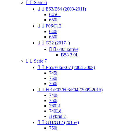


Serie 6


E63/E64 (2003-2011)
645Ci
650i


F06/F12
640i
650i


G32 (2017+)


640i xdrive
B58 3.0L


Serie 7


E65/E66/E67 (2004-2008)
745i
750i
760i


F01/F02/F03/F04 (2009-2015)
740i
750i
760Li
740Ld
Hybrid 7


G11/G12 (2015+)
750i