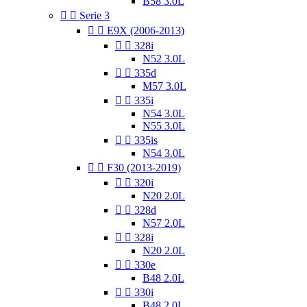
B58 3.0L


Serie 3


E9X (2006-2013)


328i
N52 3.0L


335d
M57 3.0L


335i
N54 3.0L
N55 3.0L


335is
N54 3.0L


F30 (2013-2019)


320i
N20 2.0L


328d
N57 2.0L


328i
N20 2.0L


330e
B48 2.0L


330i
B48 2.0L