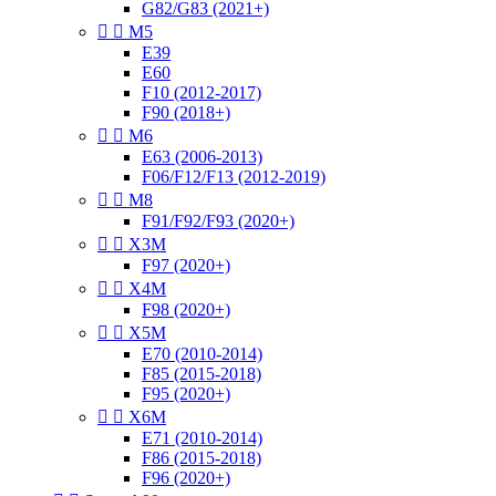
G82/G83 (2021+)


M5
E39
E60
F10 (2012-2017)
F90 (2018+)


M6
E63 (2006-2013)
F06/F12/F13 (2012-2019)


M8
F91/F92/F93 (2020+)


X3M
F97 (2020+)


X4M
F98 (2020+)


X5M
E70 (2010-2014)
F85 (2015-2018)
F95 (2020+)


X6M
E71 (2010-2014)
F86 (2015-2018)
F96 (2020+)