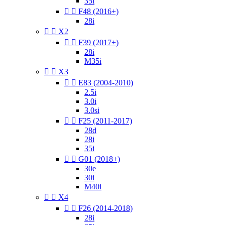
35i


F48 (2016+)
28i


X2


F39 (2017+)
28i
M35i


X3


E83 (2004-2010)
2.5i
3.0i
3.0si


F25 (2011-2017)
28d
28i
35i


G01 (2018+)
30e
30i
M40i


X4


F26 (2014-2018)
28i