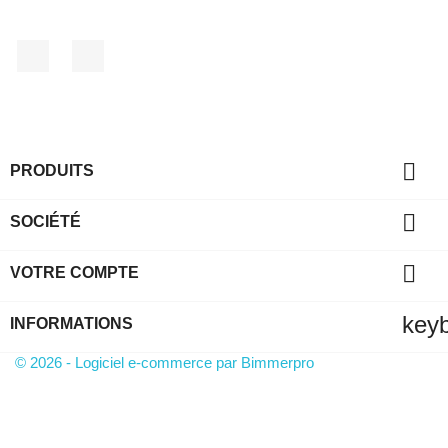
Facebook
YouTube

PRODUITS

SOCIÉTÉ

VOTRE COMPTE
key
INFORMATIONS
© 2026 - Logiciel e-commerce par Bimmerpro