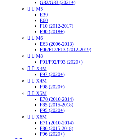
G82/G83 (2021+)


M5
E39
E60
F10 (2012-2017)
F90 (2018+)


M6
E63 (2006-2013)
F06/F12/F13 (2012-2019)


M8
F91/F92/F93 (2020+)


X3M
F97 (2020+)


X4M
F98 (2020+)


X5M
E70 (2010-2014)
F85 (2015-2018)
F95 (2020+)


X6M
E71 (2010-2014)
F86 (2015-2018)
F96 (2020+)