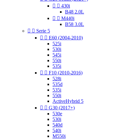


430i
B48 2.0L


M440i
B58 3.0L


Serie 5


E60 (2004-2010)
525i
530i
545i
550i
535i


F10 (2010-2016)
528i
535d
535i
550i
ActiveHybrid 5


G30 (2017+)
530e
530i
540d
540i
M550i