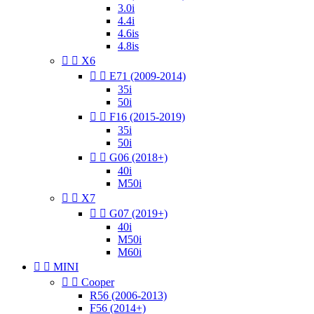
3.0i
4.4i
4.6is
4.8is


X6


E71 (2009-2014)
35i
50i


F16 (2015-2019)
35i
50i


G06 (2018+)
40i
M50i


X7


G07 (2019+)
40i
M50i
M60i


MINI


Cooper
R56 (2006-2013)
F56 (2014+)