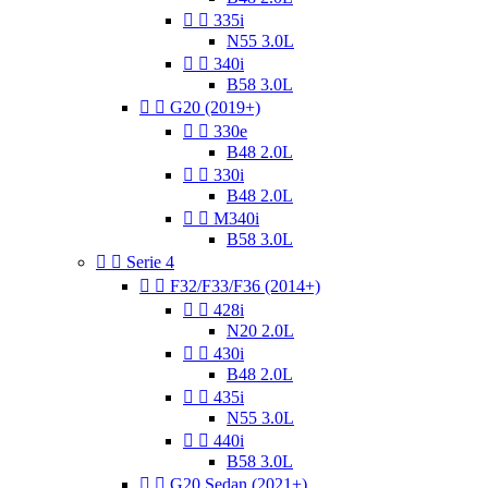


335i
N55 3.0L


340i
B58 3.0L


G20 (2019+)


330e
B48 2.0L


330i
B48 2.0L


M340i
B58 3.0L


Serie 4


F32/F33/F36 (2014+)


428i
N20 2.0L


430i
B48 2.0L


435i
N55 3.0L


440i
B58 3.0L


G20 Sedan (2021+)