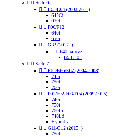


Serie 6


E63/E64 (2003-2011)
645Ci
650i


F06/F12
640i
650i


G32 (2017+)


640i xdrive
B58 3.0L


Serie 7


E65/E66/E67 (2004-2008)
745i
750i
760i


F01/F02/F03/F04 (2009-2015)
740i
750i
760Li
740Ld
Hybrid 7


G11/G12 (2015+)
750i