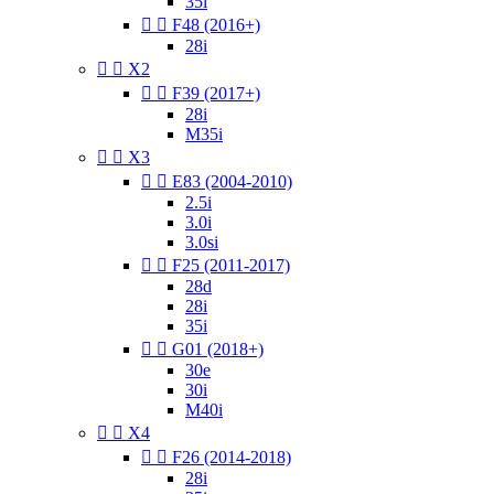
35i


F48 (2016+)
28i


X2


F39 (2017+)
28i
M35i


X3


E83 (2004-2010)
2.5i
3.0i
3.0si


F25 (2011-2017)
28d
28i
35i


G01 (2018+)
30e
30i
M40i


X4


F26 (2014-2018)
28i