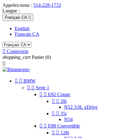
Appelez-nous :
514-228-1733
Langue :
Français CA

English
Français CA

Connexion
shopping_cart
Panier
(0)



BMW


Serie 1


E82 Coupe


28i
N52 3.0L xDrive


35i
N54


E88 Convertible


128i