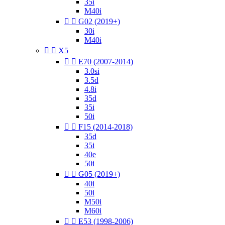
35i
M40i


G02 (2019+)
30i
M40i


X5


E70 (2007-2014)
3.0si
3.5d
4.8i
35d
35i
50i


F15 (2014-2018)
35d
35i
40e
50i


G05 (2019+)
40i
50i
M50i
M60i


E53 (1998-2006)