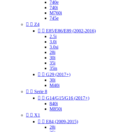
740e
740i
M760i
745e


Z4


E85/E86/E89 (2002-2016)
2.5i
3.0i
3.0si
28i
30i
35i
35is


G29 (2017+)
30i
M40i


Serie 8


G14/G15/G16 (2017+)
840i
M850i


X1


E84 (2009-2015)
28i