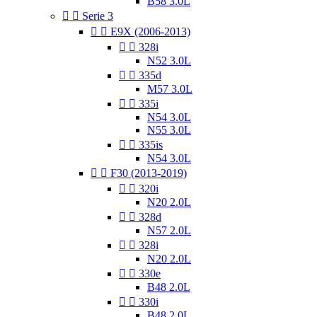
B58 3.0L


Serie 3


E9X (2006-2013)


328i
N52 3.0L


335d
M57 3.0L


335i
N54 3.0L
N55 3.0L


335is
N54 3.0L


F30 (2013-2019)


320i
N20 2.0L


328d
N57 2.0L


328i
N20 2.0L


330e
B48 2.0L


330i
B48 2.0L