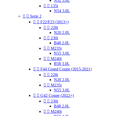
N52 3.0L


135i
N54 3.0L


Serie 2


F22/F23 (2013+)


228i
N20 2.0L


230i
B48 2.0L


M235i
N55 3.0L


M240i
B58 3.0L


F44 Grand Coupe (2015-2021)


228i
N20 2.0L


M235i
N55 3.0L


G42 Coupe (2022+)


230i
B48 2.0L


M240i