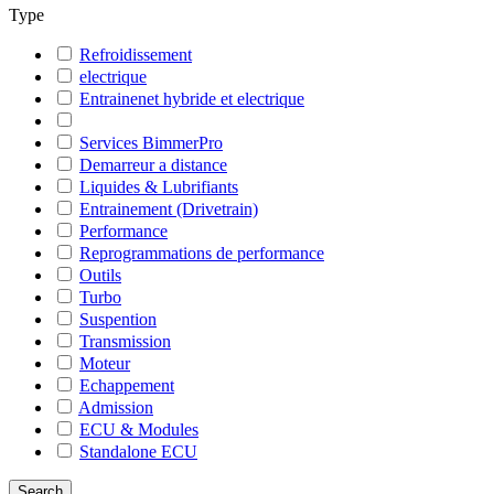
Type
Refroidissement
electrique
Entrainenet hybride et electrique
Services BimmerPro
Demarreur a distance
Liquides & Lubrifiants
Entrainement (Drivetrain)
Performance
Reprogrammations de performance
Outils
Turbo
Suspention
Transmission
Moteur
Echappement
Admission
ECU & Modules
Standalone ECU